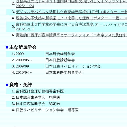
咬合高径の低下を伴う下顎両側臼歯部欠損に対してインプラントを
2.
2025/11/24
3.
デジタルデバイスを活用した自家歯牙移植の1症例（ポスター，一般） 20
4.
現義歯の不快感を新義歯により改善した症例（ポスター，一般） 2018/
歯科衛生士専門学校の学生における音声認識率, オーラルディア
5.
2016/12/11
6.
実験的口蓋床が音声認識率とオーラルディアドコキネシスに及ぼす影響（
■
主な所属学会
1.
2009
日本総合歯科学会
2.
2009/05～
日本口腔診断学会
3.
2009/09
日本口腔リハビリテーション学会
4.
2010/04～
日本歯科医学教育学会
■
資格・免許
1.
歯科医師臨床研修指導歯科医
2.
日本総合歯科学会 指導医
3.
日本口腔診断学会 認定医
4.
口腔リハビリテ―ション学会 指導医