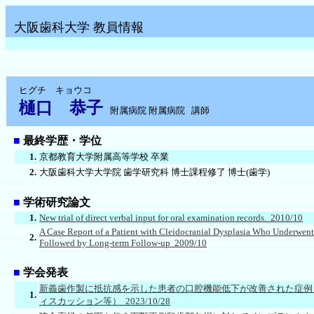
大阪歯科大学 教員情報
ヒグチ キョウコ
樋口 恭子
附属病院 附属病院 講師
■
最終学歴・学位
1.
京都教育大学附属高等学校 卒業
2.
大阪歯科大学大学院 歯学研究科 博士課程修了 博士(歯学)
■
学術研究論文
1.
New trial of direct verbal input for oral examination records. 2010/10
A Case Report of a Patient with Cleidocranial Dysplasia Who Underwent
2.
Followed by Long-term Follow-up 2009/10
■
学会発表
新義歯作製に抵抗感を示した患者の口腔機能低下が改善された症例
1.
ィスカッション等） 2023/10/28